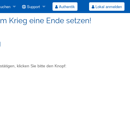
suchen
Support
Authentik
Lokal anmelden
em Krieg eine Ende setzen!
g
ätigen, klicken Sie bitte den Knopf: